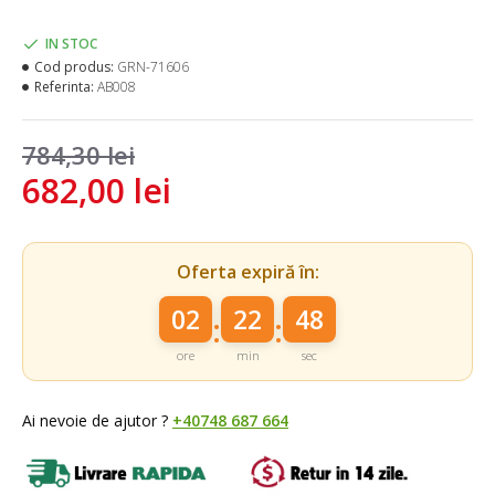
IN STOC
Cod produs:
GRN-71606
Referinta:
AB008
784,30 lei
682,00 lei
Oferta expiră în:
02
22
48
:
:
ore
min
sec
Ai nevoie de ajutor ?
+40748 687 664