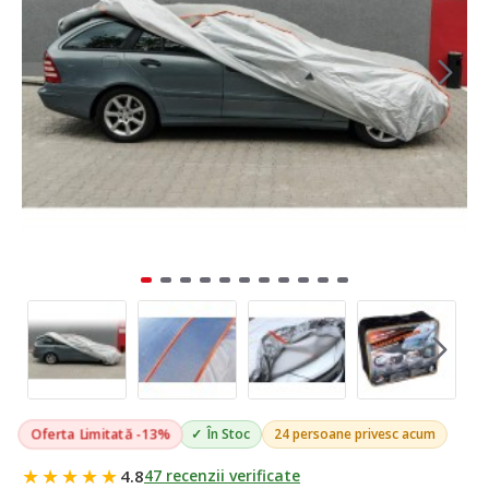
Oferta Limitată -13%
În Stoc
24 persoane privesc acum
★★★★★
4.8
47 recenzii verificate