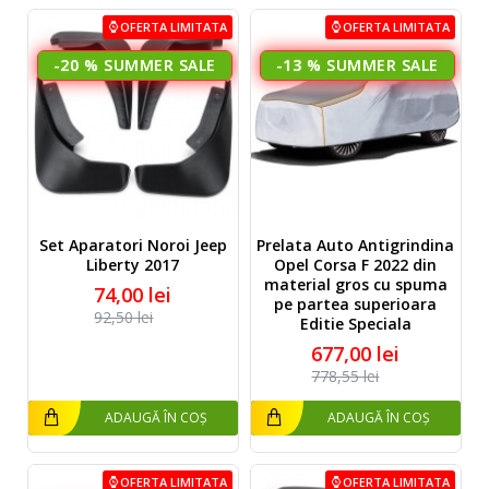
OFERTA LIMITATA
OFERTA LIMITATA
-20 %
-13 %
Set Aparatori Noroi Jeep
Prelata Auto Antigrindina
Liberty 2017
Opel Corsa F 2022 din
material gros cu spuma
74,00 lei
pe partea superioara
92,50 lei
Editie Speciala
677,00 lei
778,55 lei
ADAUGĂ ÎN COȘ
ADAUGĂ ÎN COȘ
OFERTA LIMITATA
OFERTA LIMITATA