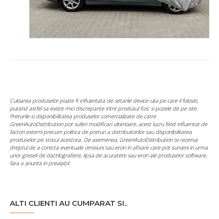
Culoarea produselor poate fi influentata de setarile device-ului pe care il folositi,
putand astfel sa existe mici discrepante intre produsul fizic si pozele de pe site.
Preturile si disponibilitatea produselor comercializate de catre
GreenAutoDistribution pot suferi modificari ulterioare, acest lucru fiind influentat de
factori externi precum politica de preturi a distribuitorilor sau disponibilitatea
produselor pe stocul acestora. De asemenea, GreenAutoDistribution isi rezerva
dreptul de a corecta eventuale omisiuni sau erori in afisare care pot surveni in urma
unor greseli de dactilografiere, lipsa de acuratete sau erori ale produselor software,
fara a anunta in prealabil.
ALTI CLIENTI AU CUMPARAT SI..