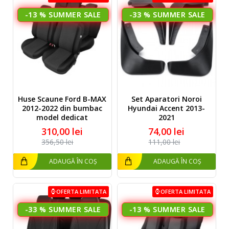
-13 %
-33 %
Huse Scaune Ford B-MAX
Set Aparatori Noroi
2012-2022 din bumbac
Hyundai Accent 2013-
model dedicat
2021
310,00 lei
74,00 lei
356,50 lei
111,00 lei
ADAUGĂ ÎN COȘ
ADAUGĂ ÎN COȘ
OFERTA LIMITATA
OFERTA LIMITATA
-33 %
-13 %