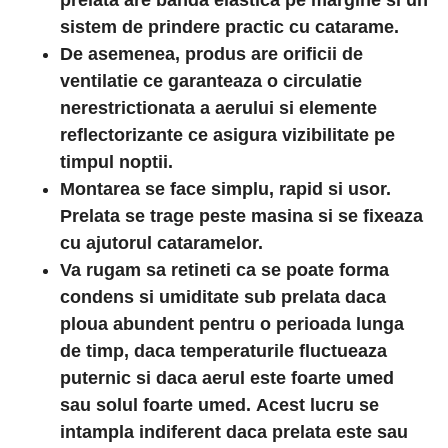
prelata are banda elastica pe margine si un
sistem de prindere practic cu catarame.
De asemenea, produs are
orificii de
ventilatie ce garanteaza o circulatie
nerestrictionata a aerului
si elemente
reflectorizante ce asigura vizibilitate
pe
timpul noptii.
Montarea se face simplu, rapid si usor.
Prelata se trage peste masina si se fixeaza
cu ajutorul cataramelor.
Va rugam sa retineti ca se poate forma
condens si umiditate sub prelata daca
ploua abundent pentru o perioada lunga
de timp, daca temperaturile fluctueaza
puternic si daca aerul este foarte umed
sau solul foarte umed. Acest lucru se
intampla indiferent daca prelata este sau