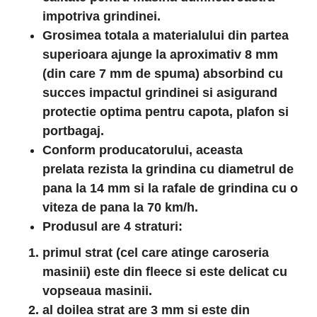
impotriva grindinei.
Grosimea totala a materialului din partea
superioara ajunge la aproximativ 8 mm
(din care 7 mm de spuma)
absorb
i
nd
cu
succes impactul grindinei si asigurand
protectie optima pentru capota, plafon si
portbagaj.
Conform producatorului, aceasta
prelata rezista la grindina cu diametrul de
pana la 14 mm si la rafale de grindina cu o
viteza de pana la 70 km/h.
Produsul are 4 straturi:
primul strat (cel care atinge caroseria
masinii) este din fleece si este
delicat cu
vopseaua masinii.
al doilea strat are 3 mm si este din