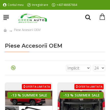
Contul meu
Inregistrare
+40748687664
Piese Accesorii OEM
Piese Accesorii OEM
OFERTA LIMITATA
OFERTA LIMITATA
-13 %
-13 %