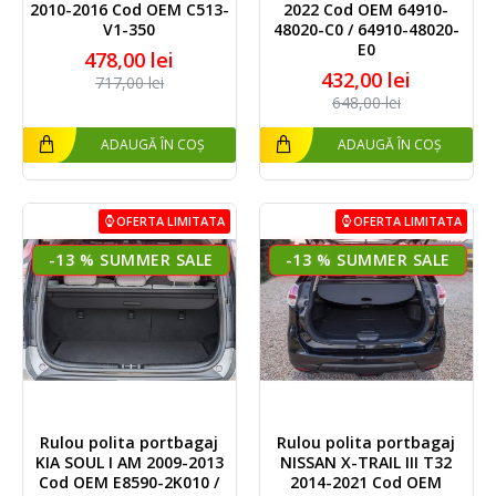
2010-2016 Cod OEM C513-
2022 Cod OEM 64910-
V1-350
48020-C0 / 64910-48020-
E0
478,00 lei
432,00 lei
717,00 lei
648,00 lei
ADAUGĂ ÎN COȘ
ADAUGĂ ÎN COȘ
OFERTA LIMITATA
OFERTA LIMITATA
-13 %
-13 %
Rulou polita portbagaj
Rulou polita portbagaj
KIA SOUL I AM 2009-2013
NISSAN X-TRAIL III T32
Cod OEM E8590-2K010 /
2014-2021 Cod OEM