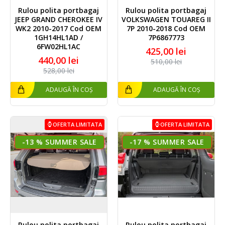
Rulou polita portbagaj
Rulou polita portbagaj
JEEP GRAND CHEROKEE IV
VOLKSWAGEN TOUAREG II
WK2 2010-2017 Cod OEM
7P 2010-2018 Cod OEM
1GH14HL1AD /
7P6867773
6FW02HL1AC
425,00 lei
440,00 lei
510,00 lei
528,00 lei
ADAUGĂ ÎN COȘ
ADAUGĂ ÎN COȘ
OFERTA LIMITATA
OFERTA LIMITATA
-13 %
-17 %
Rulou polita portbagaj
Rulou polita portbagaj