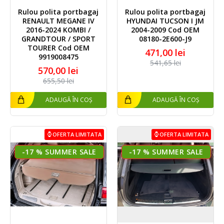
Rulou polita portbagaj
Rulou polita portbagaj
RENAULT MEGANE IV
HYUNDAI TUCSON I JM
2016-2024 KOMBI /
2004-2009 Cod OEM
GRANDTOUR / SPORT
08180-2E600-J9
TOURER Cod OEM
471,00 lei
9919008475
541,65 lei
570,00 lei
655,50 lei
ADAUGĂ ÎN COȘ
ADAUGĂ ÎN COȘ
OFERTA LIMITATA
OFERTA LIMITATA
-17 %
-17 %