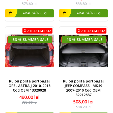
573,60 lei
538,80 lei
ADAUGĂ ÎN COȘ
ADAUGĂ ÎN COȘ
OFERTA LIMITATA
OFERTA LIMITATA
-33 %
-13 %
Rulou polita portbagaj
Rulou polita portbagaj
OPEL ASTRA J 2010-2015
JEEP COMPASS I MK49
Cod OEM 13320028
2007-2010 Cod OEM
82212687
490,00 lei
508,00 lei
735,00 lei
584,20 lei