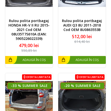
Rulou polita portbagaj
Rulou polita portbagaj
HONDA HR-V II RU 2015-
AUDI Q3 8U 2011-2018
2021 Cod OEM
Cod OEM 8U0863553B
08U35T7S610A (EAN:
512,00 lei
5905226022339)
614,40 lei
479,00 lei
550,85 lei
ADAUGĂ ÎN COȘ
ADAUGĂ ÎN COȘ
OFERTA LIMITATA
OFERTA LIMITATA
-33 %
-20 %