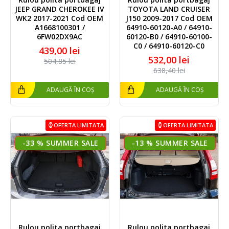
JEEP GRAND CHEROKEE IV
TOYOTA LAND CRUISER
WK2 2017-2021 Cod OEM
J150 2009-2017 Cod OEM
A1668100301 /
64910-60120-A0 / 64910-
6FW02DX9AC
60120-B0 / 64910-60100-
C0 / 64910-60120-C0
439,00 lei
532,00 lei
504,85 lei
638,40 lei
ADAUGĂ ÎN COȘ
ADAUGĂ ÎN COȘ
OFERTA LIMITATA
OFERTA LIMITATA
-33 %
-13 %
Rulou polita portbagaj
Rulou polita portbagaj