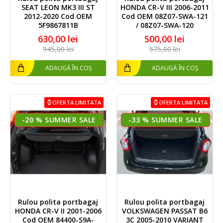
SEAT LEON MK3 III ST
HONDA CR-V III 2006-2011
2012-2020 Cod OEM
Cod OEM 08Z07-SWA-121
5F9867811B
/ 08Z07-SWA-120
630,00 lei
500,00 lei
945,00 lei
575,00 lei
ADAUGĂ ÎN COȘ
ADAUGĂ ÎN COȘ
OFERTA LIMITATA
OFERTA LIMITATA
-20 %
-33 %
Rulou polita portbagaj
Rulou polita portbagaj
HONDA CR-V II 2001-2006
VOLKSWAGEN PASSAT B6
Cod OEM 84400-S9A-
3C 2005-2010 VARIANT