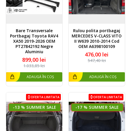
Bare Transversale
Rulou polita portbagaj
Portbagaj Toyota RAV4
MERCEDES V-CLASS VITO
XA50 2019-2026 OEM
II W639 2010-2014 Cod
PT27842192 Negre
OEM A6398100109
Aluminiu
476,00 lei
899,00 lei
547,40 lei
1.033,85 lei
ADAUGĂ ÎN COȘ
ADAUGĂ ÎN COȘ
OFERTA LIMITATA
OFERTA LIMITATA
-13 %
-17 %