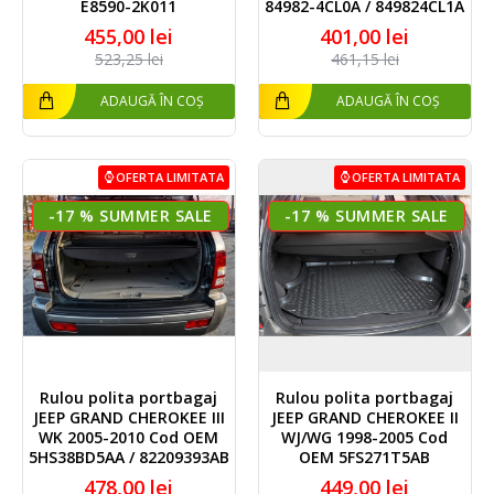
E8590-2K011
84982-4CL0A / 849824CL1A
455,00 lei
401,00 lei
523,25 lei
461,15 lei
ADAUGĂ ÎN COȘ
ADAUGĂ ÎN COȘ
OFERTA LIMITATA
OFERTA LIMITATA
-17 %
-17 %
Rulou polita portbagaj
Rulou polita portbagaj
JEEP GRAND CHEROKEE III
JEEP GRAND CHEROKEE II
WK 2005-2010 Cod OEM
WJ/WG 1998-2005 Cod
5HS38BD5AA / 82209393AB
OEM 5FS271T5AB
478,00 lei
449,00 lei