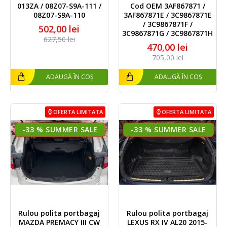
013ZA / 08Z07-S9A-111 /
Cod OEM 3AF867871 /
08Z07-S9A-110
3AF867871E / 3C9867871E
/ 3C9867871F /
502,00 lei
3C9867871G / 3C9867871H
627,50 lei
470,00 lei
705,00 lei
ADAUGĂ ÎN COȘ
ADAUGĂ ÎN COȘ
OFERTA LIMITATA
OFERTA LIMITATA
-33 %
-33 %
Rulou polita portbagaj
Rulou polita portbagaj
MAZDA PREMACY III CW
LEXUS RX IV AL20 2015-