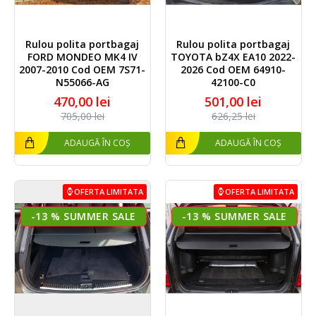
Rulou polita portbagaj
Rulou polita portbagaj
FORD MONDEO MK4 IV
TOYOTA bZ4X EA10 2022-
2007-2010 Cod OEM 7S71-
2026 Cod OEM 64910-
N55066-AG
42100-C0
470,00 lei
501,00 lei
705,00 lei
626,25 lei
ADAUGĂ ÎN COȘ
ADAUGĂ ÎN COȘ
OFERTA LIMITATA
OFERTA LIMITATA
-13 %
-13 %