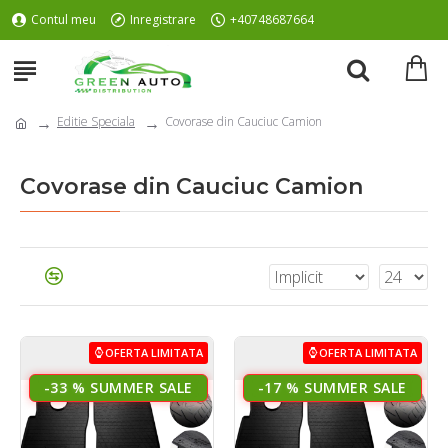
Contul meu
Inregistrare
+40748687664
Editie Speciala
Covorase din Cauciuc Camion
Covorase din Cauciuc Camion
OFERTA LIMITATA
OFERTA LIMITATA
-33 %
-17 %