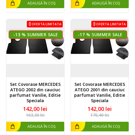
ADAUGĂ ÎN COȘ
ADAUGĂ ÎN COȘ
OFERTA LIMITATA
OFERTA LIMITATA
-13 %
-17 %
Set Covorase MERCEDES
Set Covorase MERCEDES
ATEGO 2002 din cauciuc
ATEGO 2001 din cauciuc
parfumat Vanilie, Editie
parfumat Vanilie, Editie
Speciala
Speciala
142,00 lei
142,00 lei
163,30 lei
170,40 lei
ADAUGĂ ÎN COȘ
ADAUGĂ ÎN COȘ