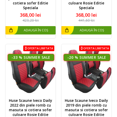
cotiera sofer Editie
culoare Rosie Editie
Speciala
Speciala
368,00 lei
368,00 lei
423,20 lei
441,60 lei
ADAUGĂ ÎN COȘ
ADAUGĂ ÎN COȘ
OFERTA LIMITATA
OFERTA LIMITATA
-33 %
-20 %
Huse Scaune Iveco Daily
Huse Scaune Iveco Daily
2022 din piele romb cu
2019 din piele romb cu
masuta si cotiera sofer
masuta si cotiera sofer
culoare Rosie Editie
culoare Rosie Editie