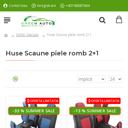
Contul meu
Inregistrare
+40748687664
Editie Speciala
Huse Scaune piele romb 2+1
Huse Scaune piele romb 2+1
OFERTA LIMITATA
OFERTA LIMITATA
-33 %
-13 %