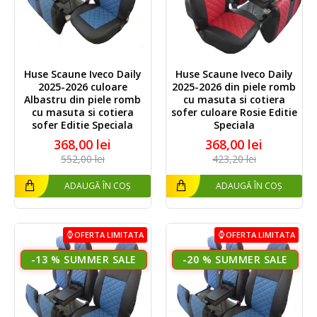
Huse Scaune Iveco Daily
Huse Scaune Iveco Daily
2025-2026 culoare
2025-2026 din piele romb
Albastru din piele romb
cu masuta si cotiera
cu masuta si cotiera
sofer culoare Rosie Editie
sofer Editie Speciala
Speciala
368,00 lei
368,00 lei
552,00 lei
423,20 lei
ADAUGĂ ÎN COȘ
ADAUGĂ ÎN COȘ
OFERTA LIMITATA
OFERTA LIMITATA
-13 %
-20 %