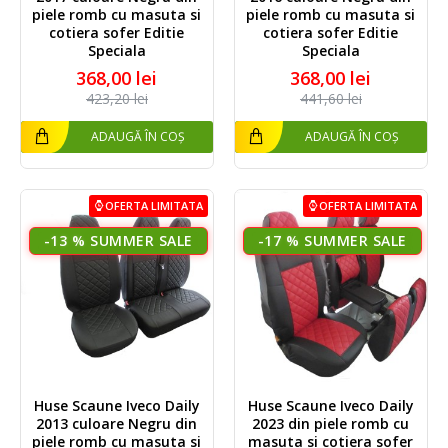
piele romb cu masuta si
piele romb cu masuta si
cotiera sofer Editie
cotiera sofer Editie
Speciala
Speciala
368,00 lei
368,00 lei
423,20 lei
441,60 lei
ADAUGĂ ÎN COȘ
ADAUGĂ ÎN COȘ
OFERTA LIMITATA
OFERTA LIMITATA
-13 %
-17 %
Huse Scaune Iveco Daily
Huse Scaune Iveco Daily
2013 culoare Negru din
2023 din piele romb cu
piele romb cu masuta si
masuta si cotiera sofer