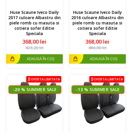
Huse Scaune Iveco Daily
Huse Scaune Iveco Daily
2017 culoare Albastru din
2016 culoare Albastru din
piele romb cu masuta si
piele romb cu masuta si
cotiera sofer Editie
cotiera sofer Editie
Speciala
Speciala
368,00 lei
368,00 lei
423,20 lei
460,00 lei
ADAUGĂ ÎN COȘ
ADAUGĂ ÎN COȘ
OFERTA LIMITATA
OFERTA LIMITATA
-20 %
-13 %