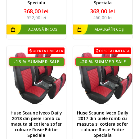
Speciala
Speciala
368,00 lei
368,00 lei
552,00 lei
460,00 lei
ADAUGĂ ÎN COȘ
ADAUGĂ ÎN COȘ
OFERTA LIMITATA
OFERTA LIMITATA
-13 %
-20 %
Huse Scaune Iveco Daily
Huse Scaune Iveco Daily
2018 din piele romb cu
2017 din piele romb cu
masuta si cotiera sofer
masuta si cotiera sofer
culoare Rosie Editie
culoare Rosie Editie
Speciala
Speciala