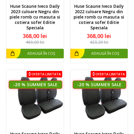
Huse Scaune Iveco Daily
Huse Scaune Iveco Daily
2023 culoare Negru din
2022 culoare Negru din
piele romb cu masuta si
piele romb cu masuta si
cotiera sofer Editie
cotiera sofer Editie
Speciala
Speciala
368,00 lei
368,00 lei
460,00 lei
423,20 lei
ADAUGĂ ÎN COȘ
ADAUGĂ ÎN COȘ
OFERTA LIMITATA
OFERTA LIMITATA
-20 %
-20 %
Huse Scaune Iveco Daily
Huse Scaune Iveco Daily