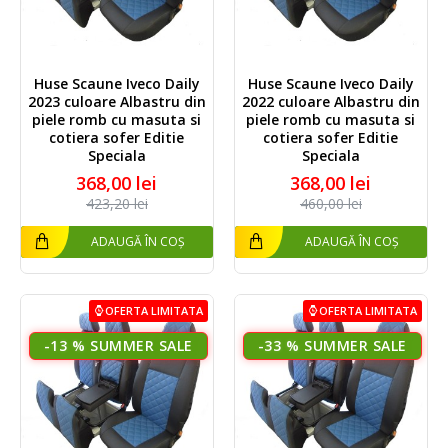
Huse Scaune Iveco Daily
Huse Scaune Iveco Daily
2023 culoare Albastru din
2022 culoare Albastru din
piele romb cu masuta si
piele romb cu masuta si
cotiera sofer Editie
cotiera sofer Editie
Speciala
Speciala
368,00 lei
368,00 lei
423,20 lei
460,00 lei
ADAUGĂ ÎN COȘ
ADAUGĂ ÎN COȘ
OFERTA LIMITATA
OFERTA LIMITATA
-13 %
-33 %