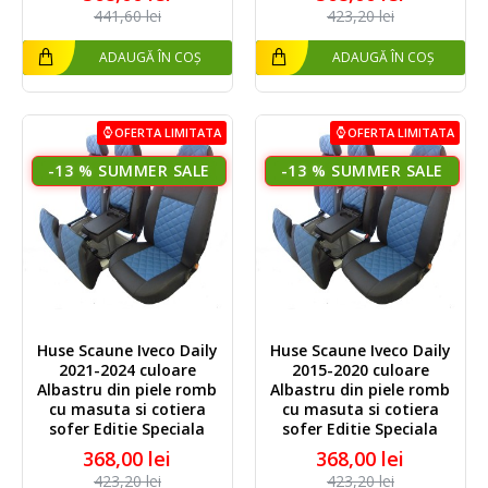
441,60 lei
423,20 lei
ADAUGĂ ÎN COȘ
ADAUGĂ ÎN COȘ
OFERTA LIMITATA
OFERTA LIMITATA
-13 %
-13 %
Huse Scaune Iveco Daily
Huse Scaune Iveco Daily
2021-2024 culoare
2015-2020 culoare
Albastru din piele romb
Albastru din piele romb
cu masuta si cotiera
cu masuta si cotiera
sofer Editie Speciala
sofer Editie Speciala
368,00 lei
368,00 lei
423,20 lei
423,20 lei