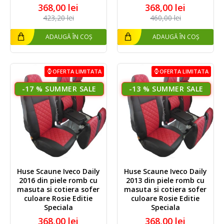
368,00 lei
368,00 lei
423,20 lei
460,00 lei
ADAUGĂ ÎN COȘ
ADAUGĂ ÎN COȘ
OFERTA LIMITATA
OFERTA LIMITATA
-17 %
-13 %
Huse Scaune Iveco Daily
Huse Scaune Iveco Daily
2016 din piele romb cu
2013 din piele romb cu
masuta si cotiera sofer
masuta si cotiera sofer
culoare Rosie Editie
culoare Rosie Editie
Speciala
Speciala
368,00 lei
368,00 lei