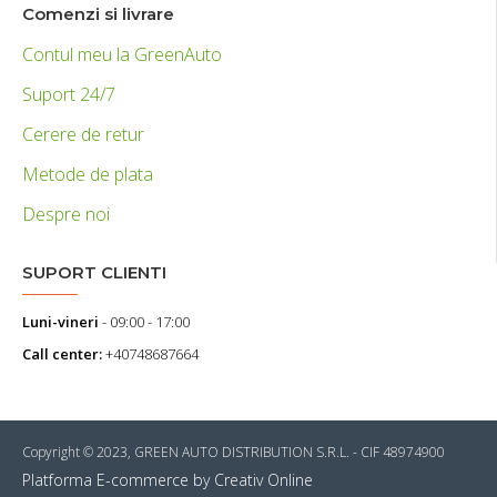
Comenzi si livrare
Contul meu la GreenAuto
Suport 24/7
Cerere de retur
Metode de plata
Despre noi
SUPORT CLIENTI
Luni-vineri
- 09:00 - 17:00
Call center:
+40748687664
Copyright © 2023, GREEN AUTO DISTRIBUTION S.R.L. - CIF 48974900
Platforma E-commerce by Creativ Online