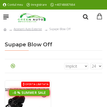
Contul meu
Inregistrare
+40748687664
Accesorii Auto Exterior
Supape Blow Off
Supape Blow Off
OFERTA LIMITATA
-0 %