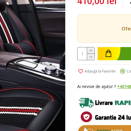
410,00 lei
Ofer
Adaugă la Favorite
Co
Ai nevoie de ajutor ?
+40748