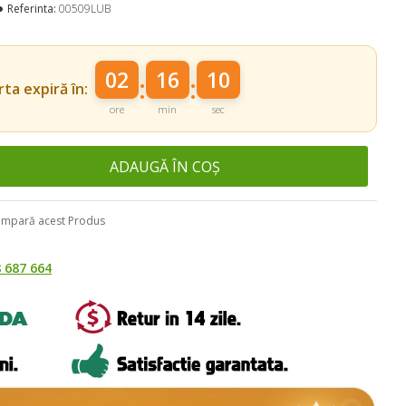
Referinta:
00509LUB
02
16
08
:
:
ta expiră în:
ore
min
sec
ADAUGĂ ÎN COȘ
mpară acest Produs
 687 664