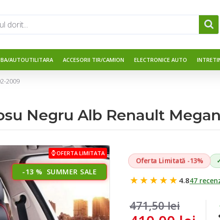
UBA/AUTOUTILITARA
ACCESORII TIR/CAMION
ELECTRONICE AUTO
INTRETI
02-2009
Rosu Negru Alb Renault Megan
OFERTA LIMITATA
Oferta Limitată -13%
-13 %
★★★★★
4.8
47 recenz
471,50 lei