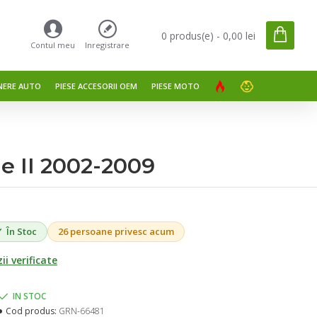
0 produs(e) - 0,00 lei
Contul meu
Inregistrare
NERE AUTO
PIESE ACCESORII OEM
PIESE MOTO
e II 2002-2009
În Stoc
26 persoane privesc acum
ii verificate
IN STOC
Cod produs:
GRN-66481